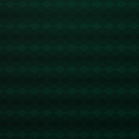
區第2輪保加利亞0-2意大利 貝洛蒂點球破門洛卡特
栏目：永利官网
发布时间：2026-08-07
，意大利凭借**贝洛蒂的点球**及**洛卡特利的精彩表现**，客场2-
人能力脱颖而出，展现出他们对比赛的控制能力。**贝洛蒂**作为意大
利打开了胜利的大门，也让对手陷入被动。
的进攻威胁。在中场方面，洛卡特利的表现同样引人注目。他在比赛进入
功，更是整个团队合作的结晶。他在中场的调度和运筹，充分展现了他的技