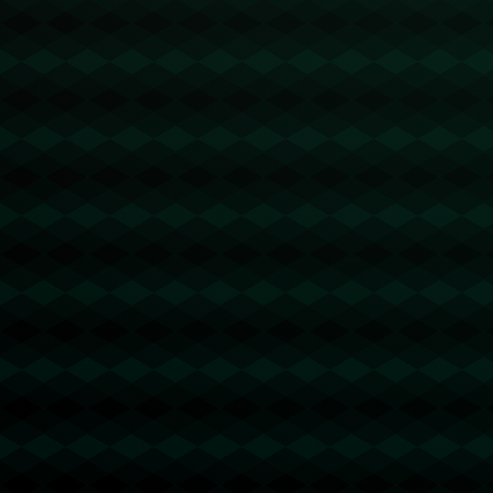
**从战术角度来看**，意大利队主教练曼奇尼采取了4-3
挥以及门将唐纳鲁马的几次关键扑救，更是确保了意大利零
**反观保加利亚**，在面对此前保持强势的意大利时，他
赛也是一个醒目的信号，提醒他们在应对实力强大的对手时
通过这场比赛，意大利队渐渐展现出他们的冠军相，不仅在
中，他们有望继续保持这样的状态，争取更多的胜利。