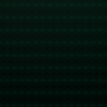
篮球评论员和前篮球运动员，他对这类事情有着独到的见解。他
指出，这样的事件不仅损害了比赛的精彩，同时可能对球员的职
业精神产生负面影响。
**球迷与媒体的期望**
**球迷希望看到明星球员**在赛场上尽情挥洒才华，而不是因一
时激动被驱逐。因此，裁判在处理球员情绪时需要**更加审慎
**，而不是简单地用罚则来回应。与此同时，媒体如央视在报道
此类事件时，更需注意引导公众对**运动精神**的理解，而非仅
仅关注事件本身。
**裁判与球员间的挑战**
在篮球场上，裁判扮演着至关重要的角色。他们不仅要公平公正
地维持比赛秩序，还需处理突发的情绪对抗。对于球星而言，他
们因肩负巨大压力，更容易在情绪上产生波动。此时，裁判的冷