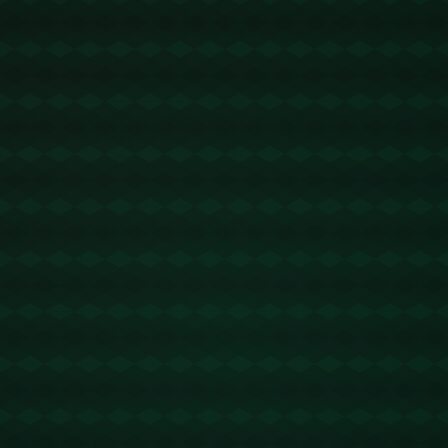
台。
据业内人士透露，这位球员不仅拥有出色的控球技巧和进攻效
率，还展示了强大的心理韧性和稳定的比赛心态。在***即便球
队深陷保级泥潭***的情况下，他依然凭自身能力带领球队取得
关键突破，可谓英超赛季中的一大亮点。
例如，某英超球队前锋阿尔瓦雷斯就是这样一个典型案例。在球
队濒临降级风险的情况下，他依靠个人努力单赛季斩获超过20个
进球，引起多家豪门的兴趣。类似的球员往往被称作“逆境英
雄”，他们的表现往往有说服力，甚至超越了长期在强队效力的
球员。
### **1亿英镑：曼城为何作出如此大胆的选择？**
作为英超的卫冕冠军，曼城对球员的挑选一向严苛。从哈兰德到
格拉利什，大手笔的引援无不彰显其雄厚财力和提前布局的战略