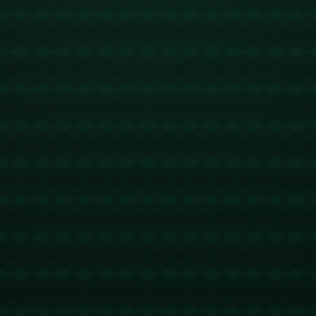
眼光。然而，这次1亿英镑的报价能够让业内人士也感到“吃
惊”，原因在于目标球员的特殊处境——即将面临英超降级。
**为什么一支即将降级球队的球星仍然如此“值钱”？原因显而易
见：**
1. **卓越的数据表现：**尽管身处低谷，该球员的进攻指标极具
杀伤力。从关键传球到精准射门，都能够支撑起其高昂身价。
2. **比赛能力不受团队限制：**豪门选人时常关注个人能力——
这种能力能否摆脱团队的局限，独自打破僵局。这位球员的技术
和视野似乎早已超越了其队友的表现，曼城看中的正是这一点。
3. **未来潜力巨大：**虽然球员目前效力于一支可能降级的队
伍，但这并不妨碍豪门对其未来的期待。对于一名仅22岁的攻击
型中场，曼城愿意为他的潜力买单，这已经成为现代转会市场的
趋势。